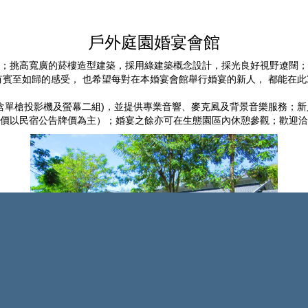
戶外庭園婚宴會館
繞；挑高寬廣的菸樓造型建築，採用綠建築概念設計，採光良好視野遼闊
有賓至如歸的感受， 也希望每對在本婚宴會館舉行婚宴的新人， 都能在此
(含單槍投影機及螢幕二組)，並提供專業音響、麥克風及背景音樂服務；
價以民宿公告牌價為主）；婚宴之餘亦可在生態園區內休憩參觀；歡迎洽