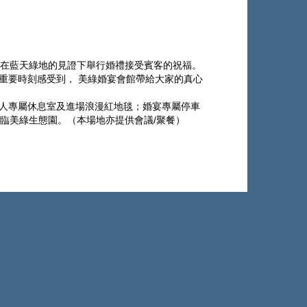
；在藍天綠地的見證下舉行婚禮接受賓客的祝福。
重要時刻感受到， 美綠婚宴會館帶給大家的真心
新人專屬休息室及進場浪漫紅地毯；婚宴專屬停車
臨美綠生態園。
（本場地亦提供會議/聚餐）